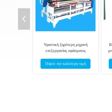
Υφαντική ξηρότερη μηχανή
Β
επεξεργασίας υφάσματος
μη
μηχανών Tensionless
Πάρτε την καλύτερη τιμή