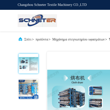
Changzhou Schneter Textile Machinery CO.,LTD
Σπίτι
>
προϊόντα
>
Μηχάνημα στεγνωτηρίου υφασμάτων
>