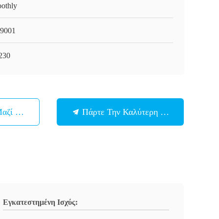
othly
9001
230
Μαζί Μας
Πάρτε Την Καλύτερη Τιμή
Εγκατεστημένη Ισχύς: