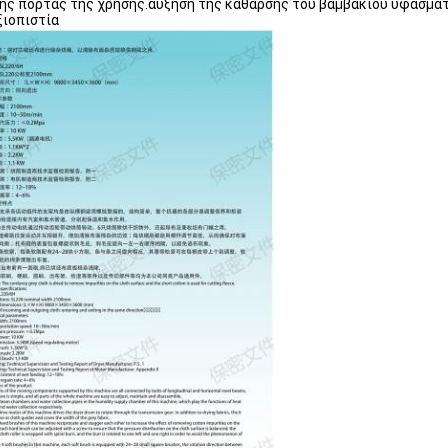
 της πόρτας της χρήσης.αύξηση της κάθαρσης του βαμβακιού υφάσματ
ξιοπιστία