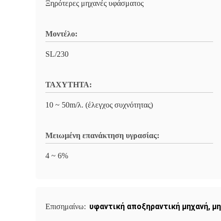
Ξηρότερες μηχανές υφάσματος
Μοντέλο:
SL/230
ΤΑΧΥΤΗΤΑ:
10 ~ 50m/λ. (έλεγχος συχνότητας)
Μειωμένη επανάκτηση υγρασίας:
4 ~ 6%
υφαντική αποξηραντική μηχανή
,
μη
Επισημαίνω: