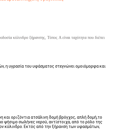
φοδοσία κύλινδρο ξήρανσης, Τύπος A είναι ταχύτητα που διέπει
ών, η υγρασία του υφάσματος στεγνώνει ομοιόμορφα και
η και οριζόντια ατσάλινη δομή βρόγχος, απλή δομή,το
ο ψήσιμο σωλήνες νερού, αντίστοιχα, από το ρόλο της
τον κύλινδρο. Εκτός από την ξήρανση των υφασμάτων,