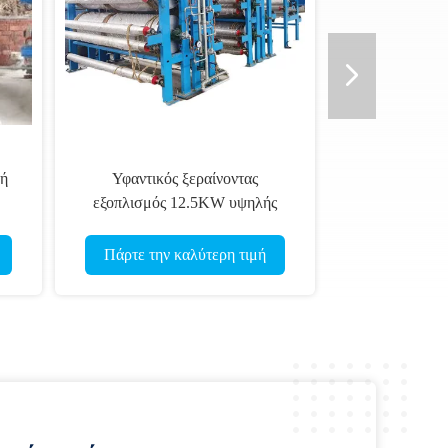
νή
Υφαντικός ξεραίνοντας
εξοπλισμός 12.5KW υψηλής
ταχύτητας
Πάρτε την καλύτερη τιμή