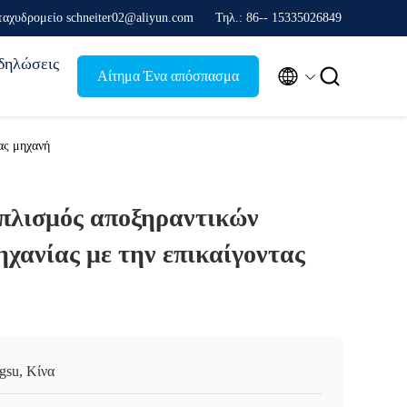
ταχυδρομείο schneiter02@aliyun.com
Τηλ.: 86-- 15335026849
δηλώσεις


Αίτημα Ένα απόσπασμα
ας μηχανή
οπλισμός αποξηραντικών
χανίας με την επικαίγοντας
ngsu, Κίνα