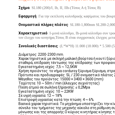
Σχήμα
: SL180 (200)/I, Ih, II, IIh-(Τύπος Α ή Τύπος Β)
Εφαρμογή
: Για την εκτέλεση κυλινδρικής καψίματος του βουρ
Ονομαστικό πλήρες πλάτος
: SL180-1,800mm SL200-2,0
Χαρακτηριστικό
: I-μονά κύλινδρο, Ih-μονά κύλινδρο συν τρο
τον έλεγχο του κινητήρα,Τύπος Β είναι συγχρονικός έλεγχος μετ
Συνολικές διαστάσεις
: (L*W*H) 11.000 (18.000) * 5.500 (5
Διάμετρος: 2200-2300 mm.
Χαρακτηριστικά: με σκληρή μαλακή βούρτσα ή κουτί ξύρι
σταθερά, επίδραση τέντωσης της επίδρασης των προφανώ
Εγκατεστημένη ισχύς: 7,5 ~ 12,5KW
Χρήση προϊόντος: το νήμα corduroy ξύρισμα ξύρισμα, στρ
Πρότυπο και προδιαγραφές: SL / 230 ονομαστικό πλάτο
Μέγεθος του προϊόντος: 15000 × 3400 × 3600 (mm)
Ταχύτητα: 10 ~ 50m / min (έλεγχος συχνότητας)
Πίεση ατμού σε σωλήνα ξήρανσης: ≤ 0,2Mpa
Εγκατεστημένη ισχύς: 10 ~ 22KW
Σε υγρή υγρασία: 12 ~ 18%
Επιστροφή υγρασίας κατά την πτώση: 4 ~ 6%
Βασικά χαρακτηριστικά: Το μηχάνημα υποστηρίζει την κί
σύνολο του τμήματος της μηχανής εύκολο στη ρύθμιση συ
μόνωσης και της απορροής.Ο κύριος κινητήρας κίνησης τ