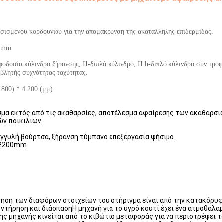
τσισμένου κορδουνιού για την απομάκρυνση της ακατάλληλης επιδερμίδας.
00mm
φοδοσία κύλινδρο ξήρανσης, II-διπλό κύλινδρο, II h-διπλό κύλινδρο συν τρο
αβλητής συχνότητας ταχύτητας.
.800) * 4.200 (μμ)
σμα εκτός από τις ακαθαρσίες, αποτέλεσμα αφαίρεσης των ακαθαρσι
ν ποικιλιών.
ογγυλή βούρτσα, ξήρανση τύμπανο επεξεργασία ψήσιμο.
ς 2200mm
νηση των διαφόρων στοιχείων του στήριγμα είναι από την κατακόρυφ
ντήρηση και διάσπασηΗ μηχανή για το υγρό κουτί έχει ένα ατμοθάλαμ
ης μηχανής κινείται από το κιβώτιο μεταφοράς για να περιστρέψει 